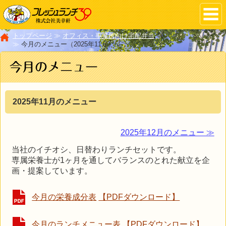
t
o
g
g
l
トップページ
オフィス・事業所向け宅配弁当
e
今月のメニュー（2025年11月）
n
a
v
i
g
a
t
2025年11月のメニュー
i
o
n
2025年12月のメニュー ≫
当社のイチオシ、日替わりランチセットです。
専属栄養士が1ヶ月を通してバランスのとれた献立を企
画・提案しています。
今月の栄養成分表
【PDFダウンロード】
今月のランチメニュー表
【PDFダウンロード】