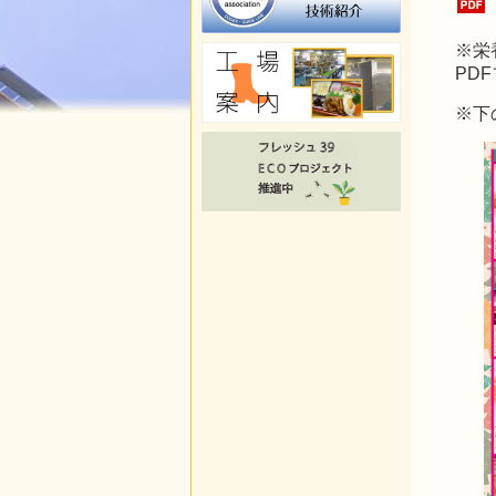
※栄
PD
※下